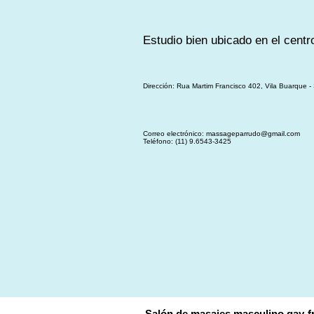
Estudio bien ubicado en el centr
Dirección: Rua Martim Francisco 402, Vila Buarque 
Correo electrónico:
massageparrudo@gmail.com
Teléfono: (11) 9.6543-3425
Salón de masajes masculino gay-f