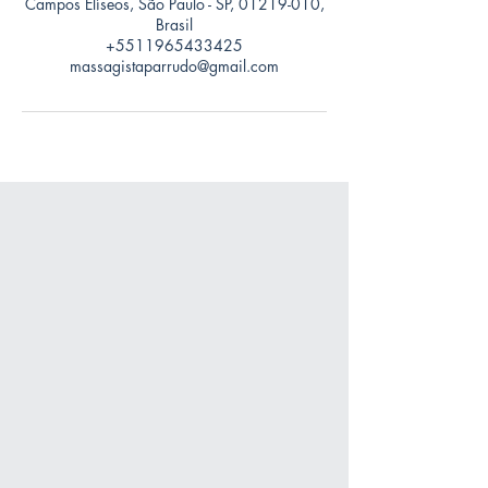
Campos Elíseos, São Paulo - SP, 01219-010,
Brasil
+5511965433425
massagistaparrudo@gmail.com