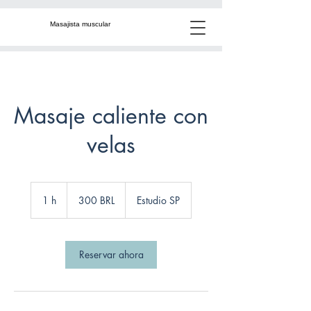
Masajista muscular
Masaje caliente con
velas
300
reales
1 h
1
300 BRL
Estudio SP
brasileños
Reservar ahora