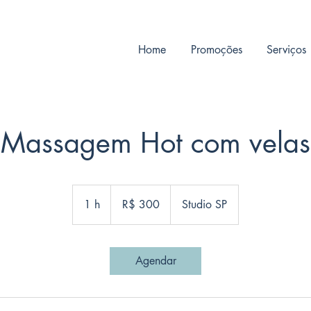
Home
Promoções
Serviços
Massagem Hot com velas
300
Reais
1 h
1
R$ 300
Studio SP
brasileiros
Agendar