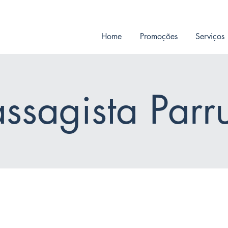
Home
Promoções
Serviços
ssagista Parr