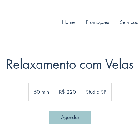
Home
Promoções
Serviços
Relaxamento com Velas
220
Reais
50 min
5
R$ 220
Studio SP
brasileiros
0
m
i
Agendar
n