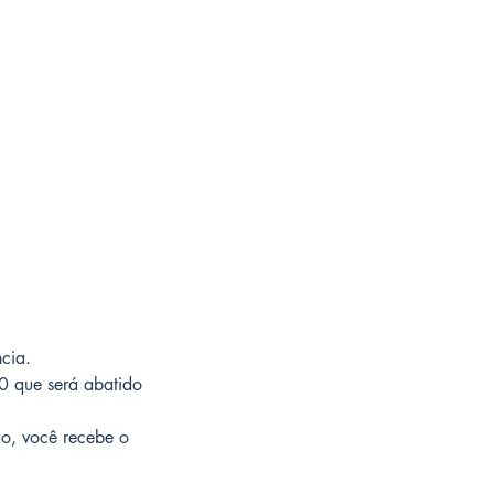
cia.
0 que será abatido
ão, você recebe o