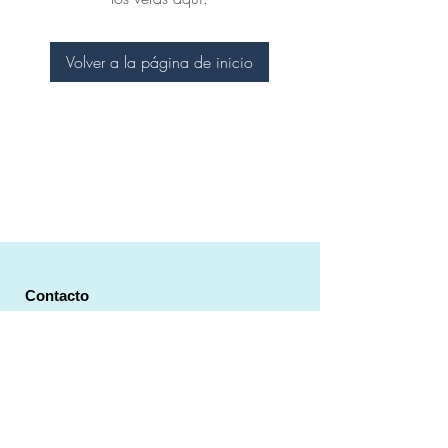
Volver a la página de inicio
Contacto
Estudio bien ubicado en el centro de São
Paulo.
Dirección: Rua Martim Francisco 402, Vila Buarque - São
Paulo
Correo electrónico:
massageparrudo@gmail.com